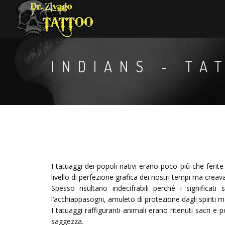
INDIANS - TA
I tatuaggi dei popoli nativi erano poco più che ferit
livello di perfezione grafica dei nostri tempi ma crea
Spesso risultano indecifrabili perché i significat
l’acchiappasogni, amuleto di protezione dagli spiriti m
I tatuaggi raffiguranti animali erano ritenuti sacri e 
saggezza.