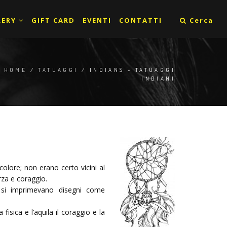
LERY
GIFT CARD
EVENTI
CONTATTI
Cerca
HOME
/
TATUAGGI
/ INDIANS - TATUAGGI
INDIANI
colore; non erano certo vicini al
rza e coraggio.
eri si imprimevano disegni come
fisica e l’aquila il coraggio e la