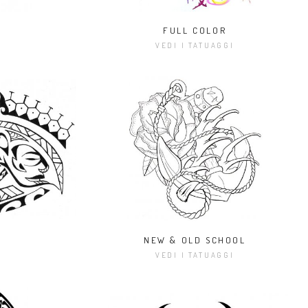
FULL COLOR
I
VEDI I TATUAGGI
NEW & OLD SCHOOL
I
VEDI I TATUAGGI