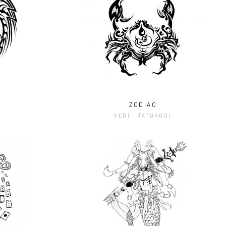
ZODIAC
I
VEDI I TATUAGGI