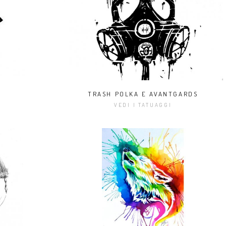
TRASH POLKA E AVANTGARDS
I
VEDI I TATUAGGI