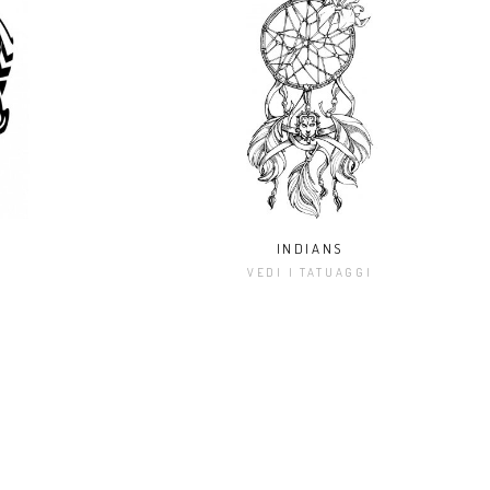
INDIANS
I
VEDI I TATUAGGI