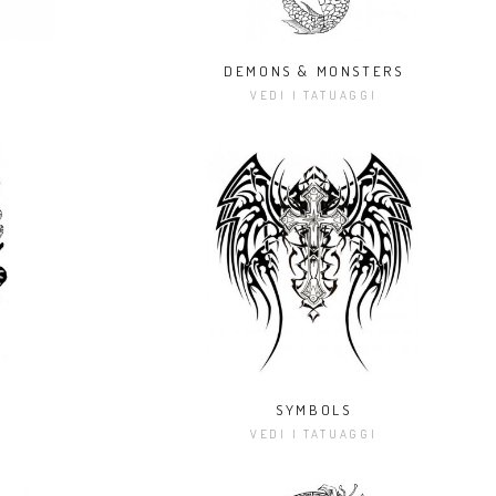
DEMONS & MONSTERS
I
VEDI I TATUAGGI
SYMBOLS
I
VEDI I TATUAGGI