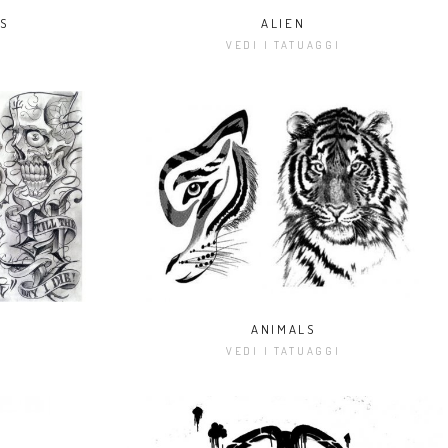
S
ALIEN
I
VEDI I TATUAGGI
ANIMALS
I
VEDI I TATUAGGI