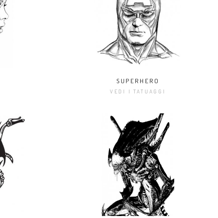
SUPERHERO
I
VEDI I TATUAGGI