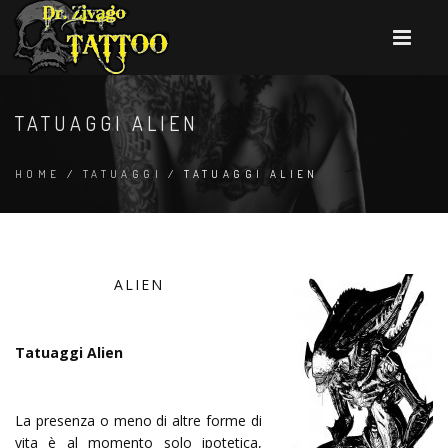
TATUAGGI ALIEN
HOME
/
TATUAGGI
/ TATUAGGI ALIEN
ALIEN
Tatuaggi Alien
La presenza o meno di altre forme di
vita è al momento solo ipotetica,