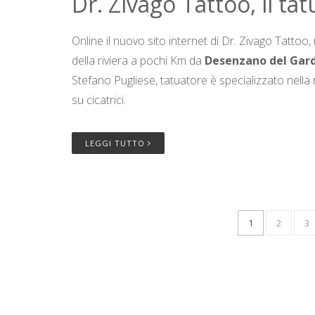
Dr. Zivago Tattoo, il ta
Online il nuovo sito internet di Dr. Zivago Tattoo,
della riviera a pochi Km da
Desenzano del Gard
Stefano Pugliese, tatuatore è specializzato nella 
su cicatrici.
LEGGI TUTTO
1
2
3