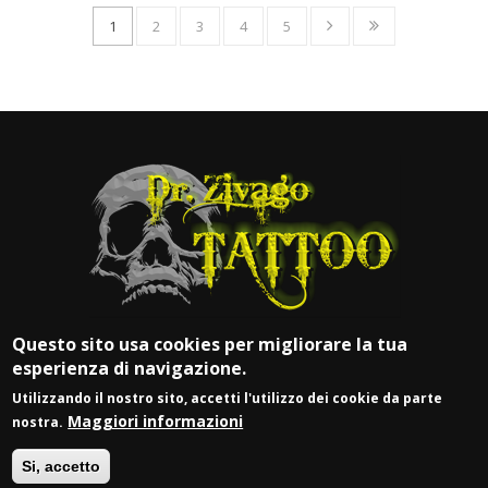
1
2
3
4
5
Questo sito usa cookies per migliorare la tua
esperienza di navigazione.
Utilizzando il nostro sito, accetti l'utilizzo dei cookie da parte
Maggiori informazioni
nostra.
© DR. ZIVAGO TATTOO
Si, accetto
P.IVA 03917900981 |
Login
| Web by
Vittoria