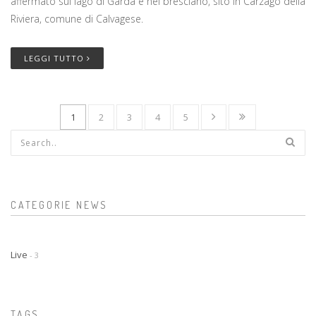
affermato sul lago di Garda e nel bresciano, sito in Carzago della
Riviera, comune di Calvagese.
LEGGI TUTTO
1
2
3
4
5
Form di ricerca
CATEGORIE NEWS
Live
- 3
TAGS