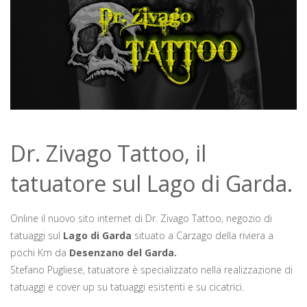
Dr. Zivago Tattoo, il
tatuatore sul Lago di Garda.
Online il nuovo sito internet di Dr. Zivago Tattoo, negozio di
tatuaggi sul
Lago di Garda
situato a Carzago della riviera a
pochi Km da
Desenzano del Garda.
Stefano Pugliese, tatuatore è specializzato nella realizzazione di
tatuaggi e cover up su tatuaggi esistenti e su cicatrici.