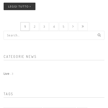
LEGGI TUTTO
1
2
3
4
5
Form di ricerca
CATEGORIE NEWS
Live
- 3
TAGS