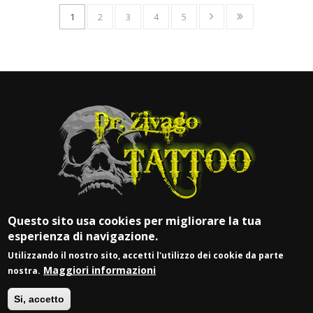
1
2
3
4
5
Questo sito usa cookies per migliorare la tua
esperienza di navigazione.
Utilizzando il nostro sito, accetti l'utilizzo dei cookie da parte
Maggiori informazioni
nostra.
© DR. ZIVAGO TATTOO
Si, accetto
P.IVA 03917900981 |
Login
| Web by
Vittoria