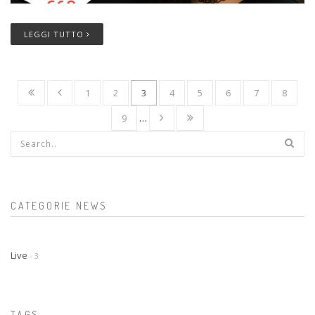
LEGGI TUTTO
1
2
3
4
5
6
7
8
9
…
Form di ricerca
CATEGORIE NEWS
Live
- 3
TAGS