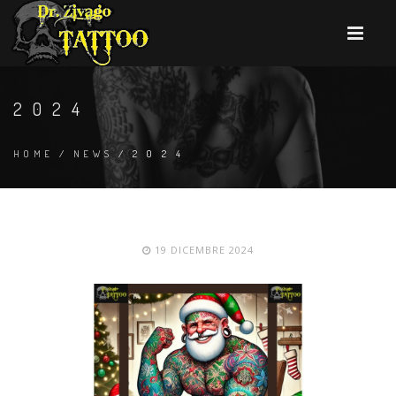
2 0 2 4
HOME
/
NEWS
/ 2 0 2 4
19 DICEMBRE 2024