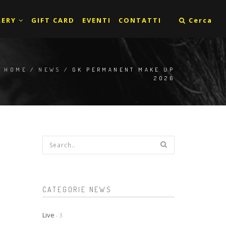
LERY
GIFT CARD
EVENTI
CONTATTI
Cerca
HOME
/
NEWS
/ GK PERMANENT MAKE UP
2026
Form di ricerca
CATEGORIE NEWS
Live
- 3