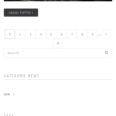
LEGGI TUTTO
1
2
3
4
5
6
7
8
9
…
Form di ricerca
CATEGORIE NEWS
Live
- 3
TAGS